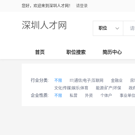
您好，欢迎来到深圳人才网！
请登录
深圳人才网
职位
首页
职位搜索
简历中心
行业分类:
不限
IT|通信|电子|互联网
金融业
房
文化|传媒|娱乐|体育
能源|矿产|环保
政
企业性质:
不限
私营
外资
个体户
事业单