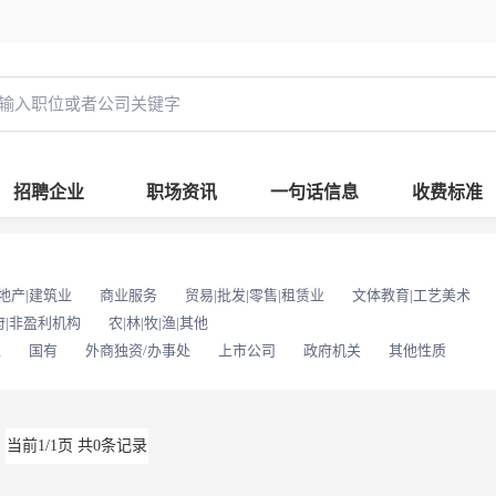
招聘企业
职场资讯
一句话信息
收费标准
地产|建筑业
商业服务
贸易|批发|零售|租赁业
文体教育|工艺美术
府|非盈利机构
农|林|牧|渔|其他
位
国有
外商独资/办事处
上市公司
政府机关
其他性质
当前1/1页 共0条记录