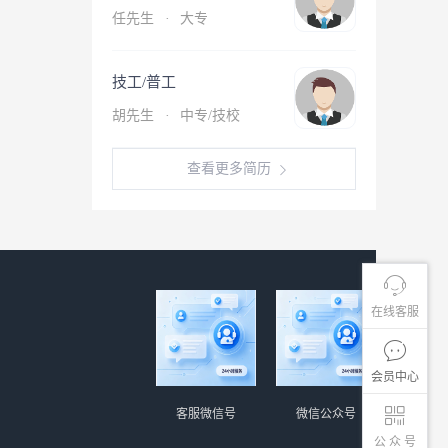
任先生
·
大专
技工/普工
胡先生
·
中专/技校
查看更多简历
在线客服
会员中心
客服微信号
微信公众号
公 众 号