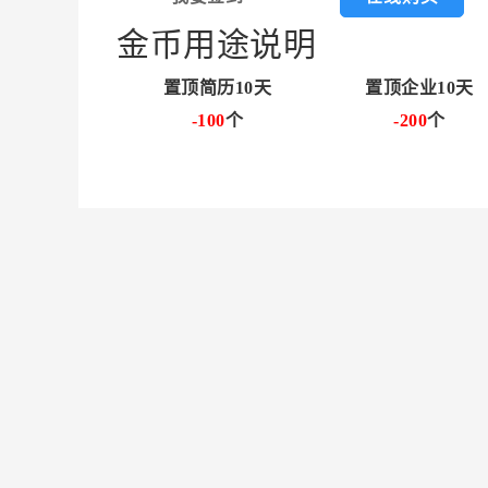
金币用途说明
置顶简历10天
置顶企业10天
-100
个
-200
个