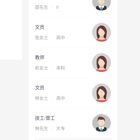
邵先生
·
0
文员
张女士
·
高中
教师
俞女士
·
本科
文员
林女士
·
高中
技工/普工
林先生
·
大专