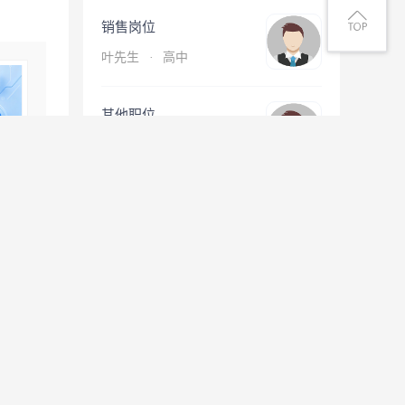
销售岗位
叶先生
·
高中
其他职位
温先生
·
中专/技校
查看更多简历
息
微信扫一扫找工作