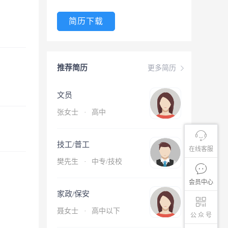
简历下载
推荐简历
更多简历
文员
张女士
·
高中
技工/普工
在线客服
樊先生
·
中专/技校
会员中心
家政/保安
聂女士
·
高中以下
公 众 号