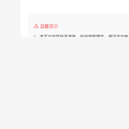
温馨提示
1、本平台仅供信息发布，任何收取押金、保证金均有
2、请告知求职者，是在
深圳人才网
www.23811.c
3.如遇无效简历，请点击投诉，我们会第一时间 处理