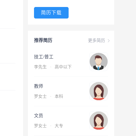
简历下载
推荐简历
更多简历
技工/普工
李先生
·
高中以下
教师
罗女士
·
本科
文员
罗女士
·
大专