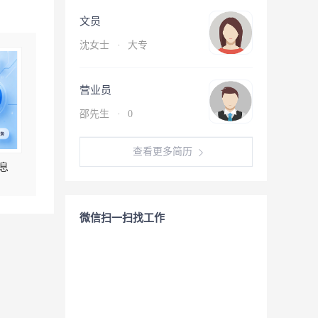
文员
沈女士
·
大专
营业员
邵先生
·
0
查看更多简历
息
微信扫一扫找工作